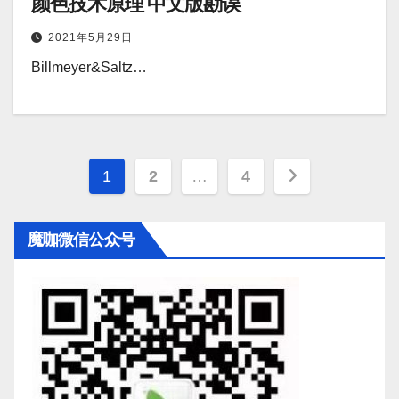
颜色技术原理 中文版勘误
2021年5月29日
Billmeyer&Saltz…
文
1
2
…
4
章
魔咖微信公众号
导
航