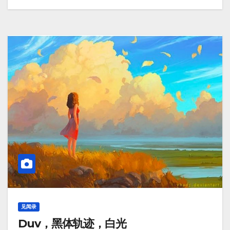
见闻录
Duv，黑体轨迹，白光