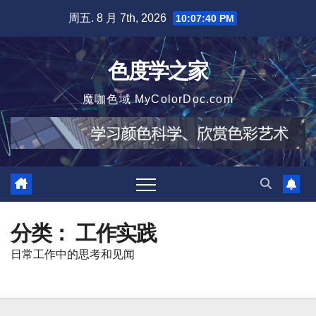
跳
周五. 8 月 7th, 2026
10:07:42 PM
至
内
色度学之家
容
魔咖色域 MyColorDoc.com
分类：
工作实践
日常工作中的思考和见闻