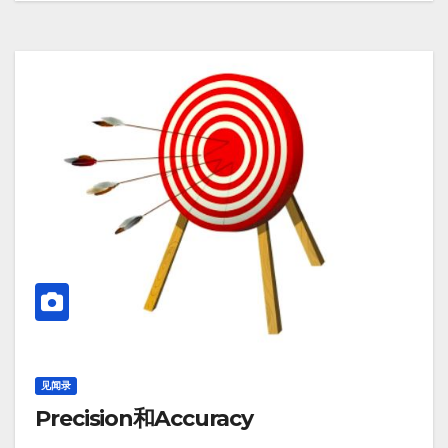
见闻录
Precision和Accuracy