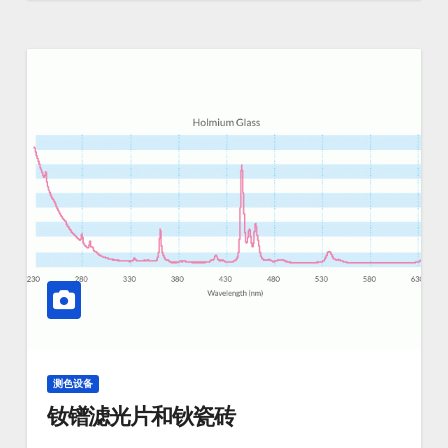
测色设备
钕镨滤光片和钬瓷砖