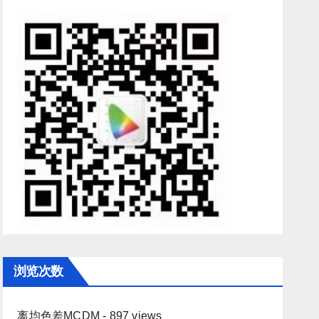
浏览次数
离均色差MCDM
- 897 views