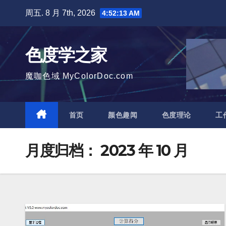
跳
周五. 8 月 7th, 2026
4:52:15 AM
至
内
色度学之家
容
魔咖色域 MyColorDoc.com
首页
颜色趣闻
色度理论
工
月度归档：
2023 年 10 月