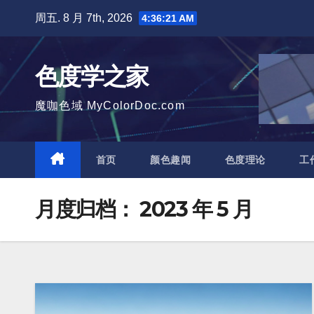
跳
周五. 8 月 7th, 2026
4:36:22 AM
至
内
色度学之家
容
魔咖色域 MyColorDoc.com
首页
颜色趣闻
色度理论
工
月度归档：
2023 年 5 月