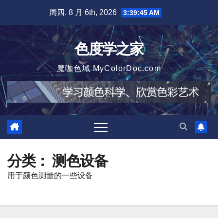
跳
周四. 8 月 6th, 2026
3:39:46 AM
至
内
色度学之家
容
魔咖色域 MyColorDoc.com
分类：
测色设备
用于颜色测量的一些设备