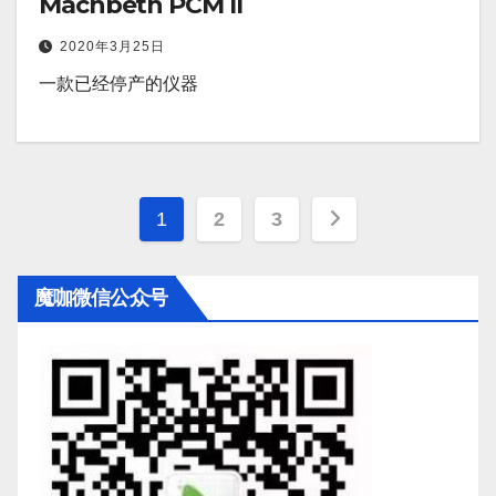
Machbeth PCM II
2020年3月25日
一款已经停产的仪器
文
1
2
3
章
魔咖微信公众号
导
航