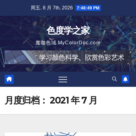
跳
周五. 8 月 7th, 2026
7:48:50 PM
至
内
色度学之家
容
魔咖色域 MyColorDoc.com
月度归档：
2021 年 7 月