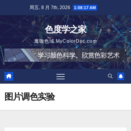
跳
周五. 8 月 7th, 2026
1:08:18 AM
至
内
色度学之家
容
魔咖色域 MyColorDoc.com
图片调色实验