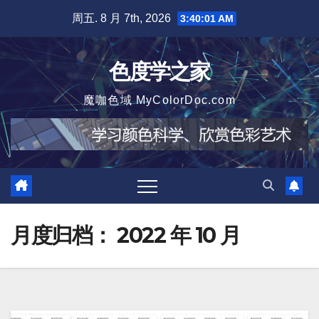
跳
周五. 8 月 7th, 2026
3:40:02 AM
至
内
色度学之家
容
魔咖色域 MyColorDoc.com
月度归档：
2022 年 10 月