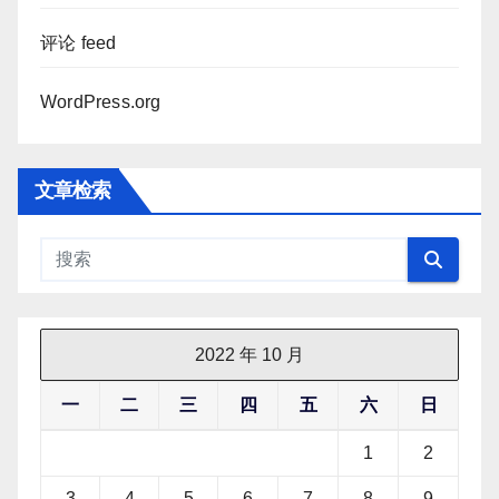
评论 feed
WordPress.org
文章检索
2022 年 10 月
一
二
三
四
五
六
日
1
2
3
4
5
6
7
8
9