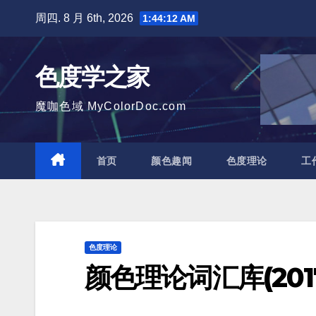
跳
周四. 8 月 6th, 2026
1:44:13 AM
至
内
色度学之家
容
魔咖色域 MyColorDoc.com
首页
颜色趣闻
色度理论
工
色度理论
颜色理论词汇库(2017