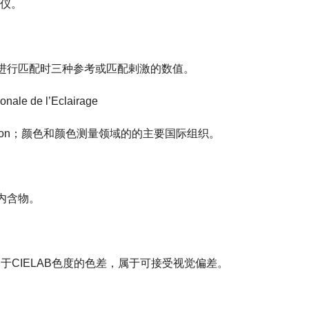
测仪。
进行匹配时三种参考或匹配剌激的数值。
e de l’Eclairage
Illumination；颜色和颜色测量领域的的主要国际组织。
内含物。
基于CIELAB色度的色差，属于可接受视觉偏差。