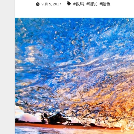
,
,
#数码
#测试
#颜色
9 月 5, 2017