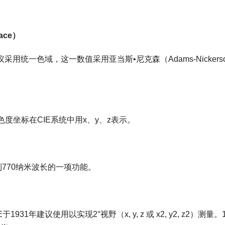
pace）
用统一色域，这一数值采用亚当斯•尼克森（Adams-Nickerso
度坐标在CIE系统中用x、y、z表示。
到770纳米波长的一项功能。
年建议使用以实现2°视野（x, y, z 或 x2, y2, z2）测量。1