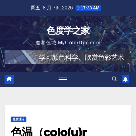
跳
周五. 8 月 7th, 2026
1:17:34 AM
至
内
色度学之家
容
魔咖色域 MyColorDoc.com
色度理论
色温（colo(u)r