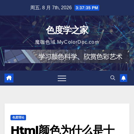
跳
周五. 8 月 7th, 2026
3:37:37 PM
至
内
色度学之家
容
魔咖色域 MyColorDoc.com
色度理论
Html颜色为什么是十