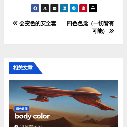
文
会变色的安全套
四色色觉（一切皆有
可能）
章
导
航
相关文章
颜色趣闻
body color
10 月 22, 2023