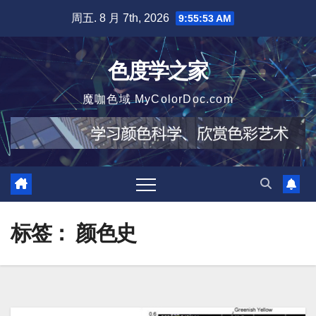
跳
周五. 8 月 7th, 2026
9:55:55 AM
至
内
色度学之家
容
魔咖色域 MyColorDoc.com
标签：
颜色史