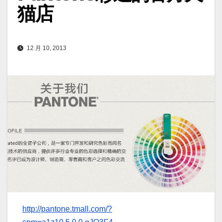
猫店
12 月 10, 2013
http://pantone.tmall.com/?