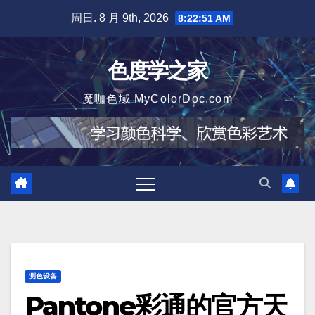
跳
周日. 8 月 9th, 2026
8:22:52 AM
至
内
色度学之家
容
魔咖色域 MyColorDoc.com
测色设备
Pantone彩通的官方天