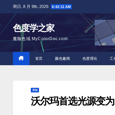
跳
周日. 8 月 9th, 2026
6:42:12 AM
至
内
色度学之家
容
魔咖色域 MyColorDoc.com
首页
颜色趣闻
色度理论
工
其他
沃尔玛首选光源变为