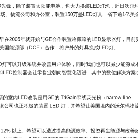
绿能先锋，除了装置太阳能电池，也大力换装LED灯泡，近日沃尔
车场、物流公司和办公室，装置150万盏LED灯具，省下逾1亿美
且早在2005年就开始与GE合作装置冷藏箱的LED显示器灯，目前
美国能源部（DOE）合作，将户外的灯具换成LED灯。
，换装LED灯可以升级系统并改善用户体验，同时我们也可以减少能源成
们相信LED和LED控制器会让零售业朝向智慧化迈进，其中的数位解决方案
ED改装是用GE的 TriGain窄线荧光粉（narrow-line
前该公司也正积极的装置 LED 灯，并希望让美国境内的沃尔玛物
 12% 以上。希望可以透过提高能源效率、投资再生能源与改善