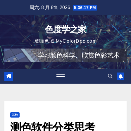
跳
周六. 8 月 8th, 2026
5:36:18 PM
至
内
色度学之家
容
魔咖色域 MyColorDoc.com
其他
测色软件分类思考