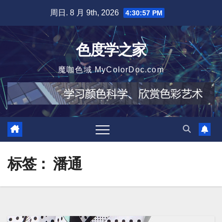
跳
周日. 8 月 9th, 2026
4:30:58 PM
至
内
色度学之家
容
魔咖色域 MyColorDoc.com
标签：
潘通