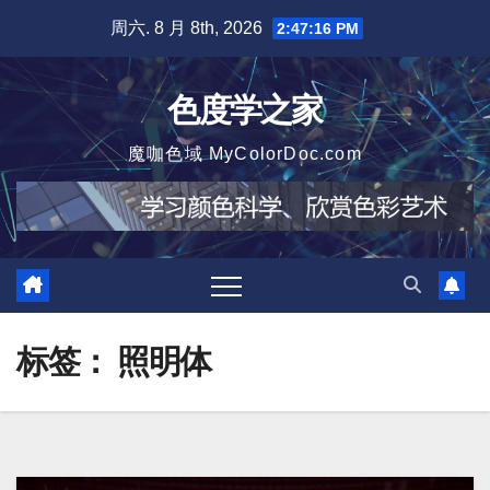
跳
周六. 8 月 8th, 2026
2:47:18 PM
至
内
色度学之家
容
魔咖色域 MyColorDoc.com
标签：
照明体