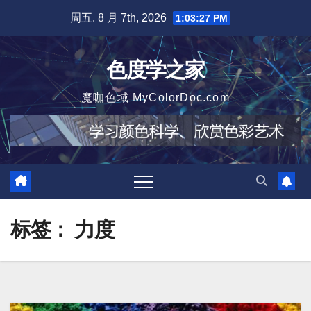
跳
周五. 8 月 7th, 2026
1:03:28 PM
至
内
色度学之家
容
魔咖色域 MyColorDoc.com
标签：
力度