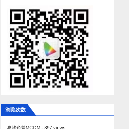
浏览次数
离均色差MCDM
- 897 views