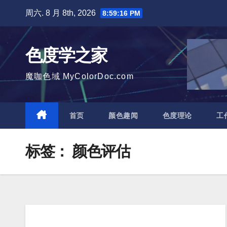
跳
周六. 8 月 8th, 2026
8:59:17 PM
至
内
色度学之家
容
魔咖色域 MyColorDoc.com
首页
颜色趣闻
色度理论
工
标签：
颜色评估