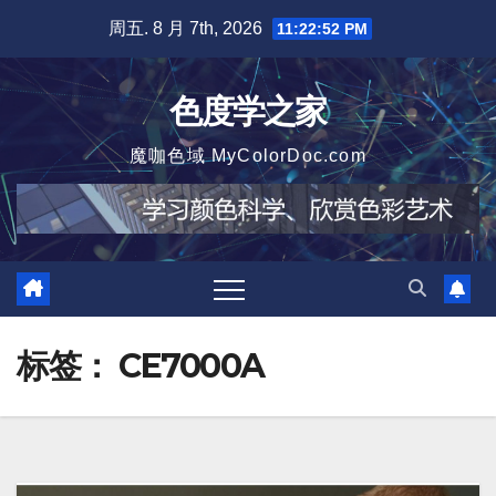
跳
周五. 8 月 7th, 2026
11:22:53 PM
至
内
色度学之家
容
魔咖色域 MyColorDoc.com
标签：
CE7000A