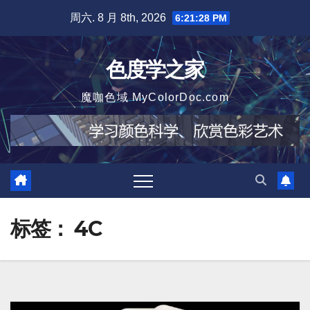
跳
周六. 8 月 8th, 2026
6:21:29 PM
至
内
色度学之家
容
魔咖色域 MyColorDoc.com
标签：
4C