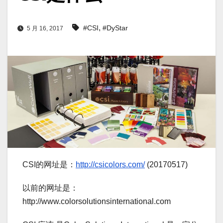
,
#CSI
#DyStar
5 月 16, 2017
CSI的网址是：
http://csicolors.com/
(20170517)
以前的网址是：
http://www.colorsolutionsinternational.com