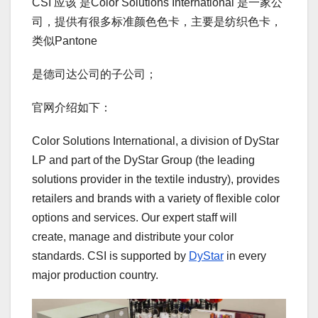
CSI 应该 是Color Solutions International 是一家公
司，提供有很多标准颜色色卡，主要是纺织色卡，
类似Pantone
是德司达公司的子公司；
官网介绍如下：
Color Solutions International, a division of DyStar
LP and part of the DyStar Group (the leading
solutions provider in the textile industry), provides
retailers and brands with a variety of flexible color
options and services. Our expert staff will
create, manage and distribute your color
standards. CSI is supported by
DyStar
in every
major production country.