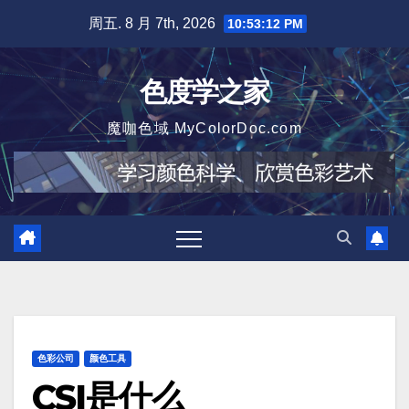
跳
周五. 8 月 7th, 2026
10:53:13 PM
至
内
色度学之家
容
魔咖色域 MyColorDoc.com
色彩公司
颜色工具
CSI是什么