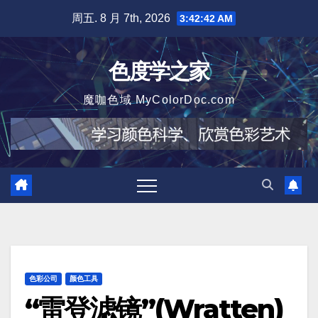
跳
周五. 8 月 7th, 2026
3:42:43 AM
至
内
色度学之家
容
魔咖色域 MyColorDoc.com
色彩公司
颜色工具
“雷登滤镜”(Wratten)