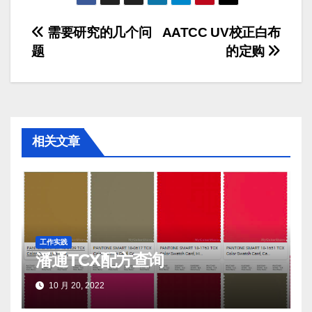
文
需要研究的几个问
AATCC UV校正白布
题
的定购
章
导
航
相关文章
工作实践
潘通TCX配方查询
10 月 20, 2022