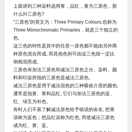
上面讲到三种染料选用青，品红，黄为三原色，那
什么叫三原色?
“三原色”的英文为：Three Primary Colours,也称为
Three Monochromatic Primaries，就是三个独立的
色,
这三色的特性是其中的任意一原色都不能由另外两
种原色混合而成, 而其他色则可由这三色按一定比
例相混而成。
三原色有加法三原色和减法三原色之分。染料、颜
料和印染所指的三原色是减法三原色。
减法三原色是用于减法混色的三种吸收介质的颜色,
通常是指黄、青和品红, 它们与加法三原色的蓝、
红、绿互为补色。
有时人们不甚了解减法原色给予错误的命名, 把青
误称为蓝色；把品红误称为红色, 而使减法三原色
成为红、黄、蓝。