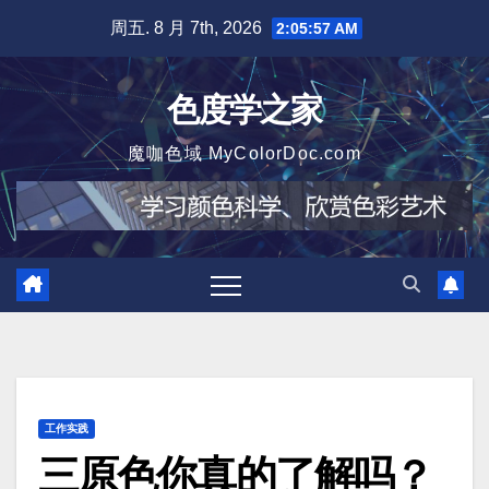
跳
周五. 8 月 7th, 2026
2:05:59 AM
至
内
色度学之家
容
魔咖色域 MyColorDoc.com
工作实践
三原色你真的了解吗？