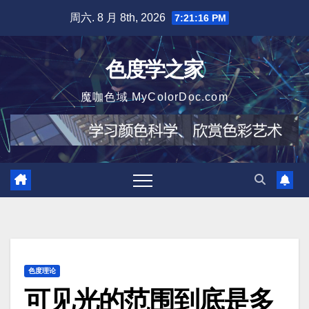
跳
周六. 8 月 8th, 2026
7:21:17 PM
至
内
色度学之家
容
魔咖色域 MyColorDoc.com
色度理论
可见光的范围到底是多