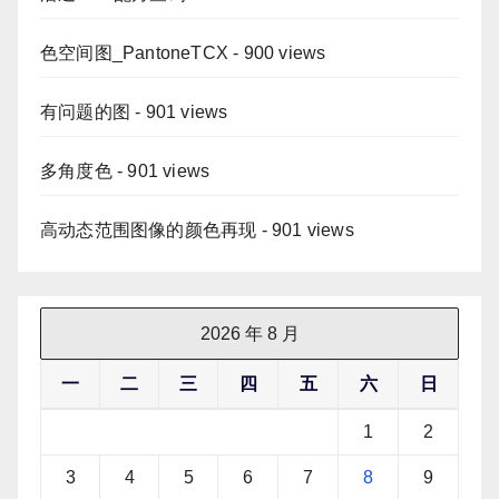
色空间图_PantoneTCX
- 900 views
有问题的图
- 901 views
多角度色
- 901 views
高动态范围图像的颜色再现
- 901 views
2026 年 8 月
一
二
三
四
五
六
日
1
2
3
4
5
6
7
8
9