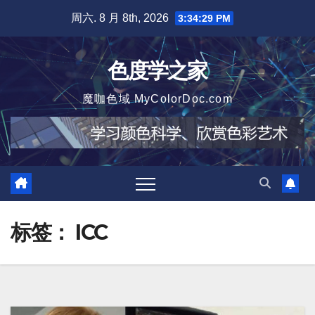
跳
周六. 8 月 8th, 2026
3:34:30 PM
至
内
色度学之家
容
魔咖色域 MyColorDoc.com
标签：
ICC