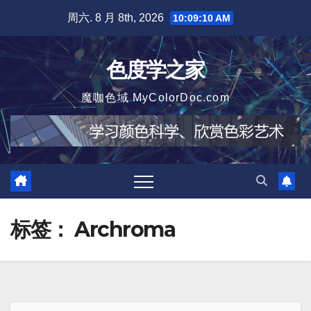
跳
周六. 8 月 8th, 2026
10:09:11 AM
至
内
色度学之家
容
魔咖色域 MyColorDoc.com
标签：
Archroma