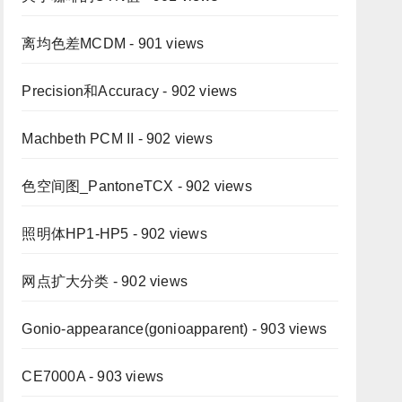
离均色差MCDM
- 901 views
Precision和Accuracy
- 902 views
Machbeth PCM II
- 902 views
色空间图_PantoneTCX
- 902 views
照明体HP1-HP5
- 902 views
网点扩大分类
- 902 views
Gonio-appearance(gonioapparent)
- 903 views
CE7000A
- 903 views