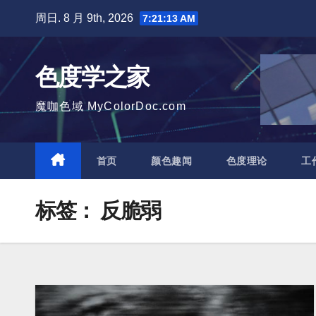
跳
周日. 8 月 9th, 2026
7:21:14 AM
至
内
色度学之家
容
魔咖色域 MyColorDoc.com
首页
颜色趣闻
色度理论
工
标签：
反脆弱