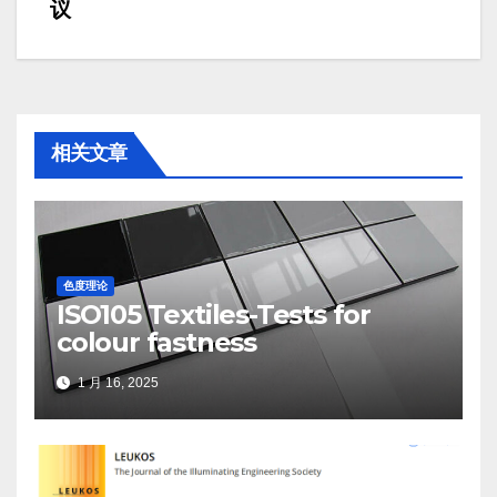
章
议
导
航
相关文章
色度理论
ISO105 Textiles-Tests for
colour fastness
1 月 16, 2025