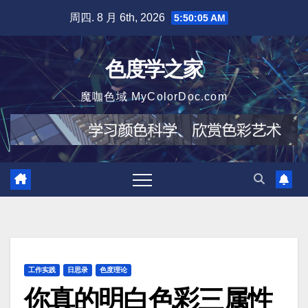
跳
周四. 8 月 6th, 2026
5:50:06 AM
至
内
色度学之家
容
魔咖色域 MyColorDoc.com
工作实践
日思录
色度理论
你真的明白色彩三属性