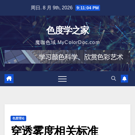
跳
周日. 8 月 9th, 2026
9:11:05 PM
至
内
色度学之家
容
魔咖色域 MyColorDoc.com
色度理论
穿透雾度相关标准