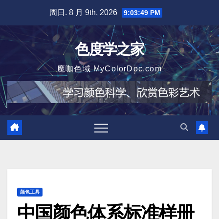
跳
周日. 8 月 9th, 2026
9:03:51 PM
至
内
色度学之家
容
魔咖色域 MyColorDoc.com
颜色工具
中国颜色体系标准样册